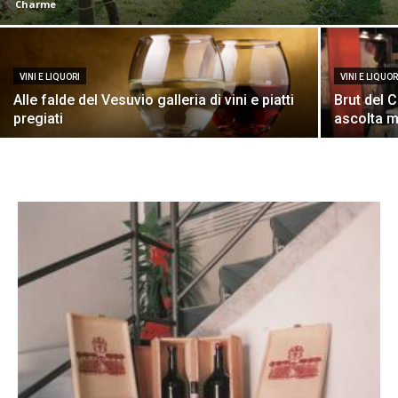
Charme
VINI E LIQUORI
VINI E LIQUOR
Alle falde del Vesuvio galleria di vini e piatti
Brut del C
pregiati
ascolta 