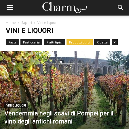
Home
Sapori
Vini e liquori
VINI E LIQUORI
Pasta
Pasticceria
Piatti tipici
Prodotti tipici
Ricette
VINI E LIQUORI
Vendemmia negli scavi di Pompei per il
vino degli antichi romani