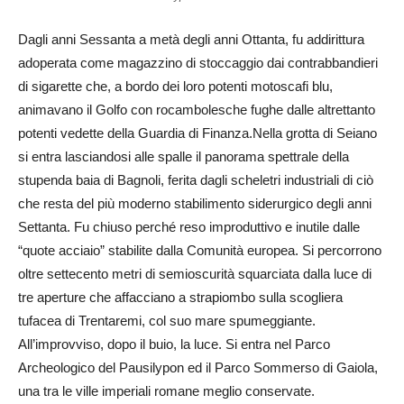
Dagli anni Sessanta a metà degli anni Ottanta, fu addirittura
adoperata come magazzino di stoccaggio dai contrabbandieri
di sigarette che, a bordo dei loro potenti motoscafi blu,
animavano il Golfo con rocambolesche fughe dalle altrettanto
potenti vedette della Guardia di Finanza.Nella grotta di Seiano
si entra lasciandosi alle spalle il panorama spettrale della
stupenda baia di Bagnoli, ferita dagli scheletri industriali di ciò
che resta del più moderno stabilimento siderurgico degli anni
Settanta. Fu chiuso perché reso improduttivo e inutile dalle
“quote acciaio” stabilite dalla Comunità europea. Si percorrono
oltre settecento metri di semioscurità squarciata dalla luce di
tre aperture che affacciano a strapiombo sulla scogliera
tufacea di Trentaremi, col suo mare spumeggiante.
All’improvviso, dopo il buio, la luce. Si entra nel Parco
Archeologico del Pausilypon ed il Parco Sommerso di Gaiola,
una tra le ville imperiali romane meglio conservate.