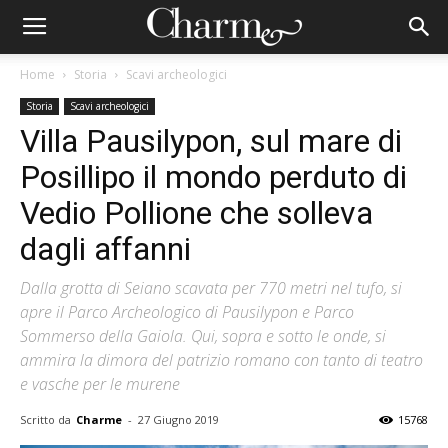
Home
Storia
Scavi archeologici
Storia
Scavi archeologici
Villa Pausilypon, sul mare di
Posillipo il mondo perduto di
Vedio Pollione che solleva
dagli affanni
Dalla grotta di Seiano scavata per 770 metri nel tufo, si
apre il Parco Archeologico di Pausilypon e Parco
Sommerso della Gaiola. Qui, sopra e sotto le onde, si
ammira la dimora del patrizio romano con tanto di teatro
e vasche per le murene
Scritto da
Charme
-
27 Giugno 2019
15768