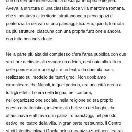
che da sempre interessano la costa partenopea e flegrea.
Aveva la struttura di una classica ricca villa marittima romana,
che si adattava al territorio, sfruttandone a pieno spazi e
pontenzialità dei vari scorci paesaggistici. Era, quindi, formata
da più strutture, ciascuna con una propria funzione e ancora
non tutte ben individuate.
Nella parte più alta del complesso c’era l’area pubblica con due
strutture dedicate allo svago: un odeion, destinato alla lettura
delle poesie e ai monologhi, e un teatro da duemila posti,
realizzato sul modello dei teatri greci. Non dobbiamo
dimenticare che Napoli, in quel periodo, era una città greca a
tutti gli effetti. Lo era nella lingua, nei costumi,
nell’organizzazione sociale, nella religione ed era proprio
questa caratteristica, insieme alla bellezza dei luoghi, che
affascinava e attirava qui i patrizi romani.Oggi, nel periodo
estivo, nel teatro della villa, in gran parte restaurato, il Centro
studi Interdisciplinari Gaiola onlus organizza spettacoli teatrali