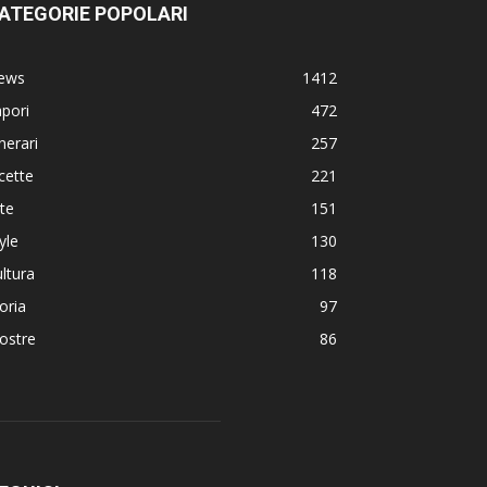
ATEGORIE POPOLARI
ews
1412
pori
472
inerari
257
cette
221
te
151
yle
130
ltura
118
oria
97
ostre
86