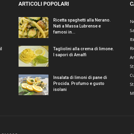
ARTICOLI POPOLARI
C
Ricetta spaghetti alla Nerano.
N
Nati a Massa Lubrense e
Sa
famosi in...
It
Ri
il
Tagliolini alla crema di limone.
I sapori di Amalfi
Ar
St
Cu
Insalata di limoni di pane di
Procida. Profumo e gusto
St
isolani
M