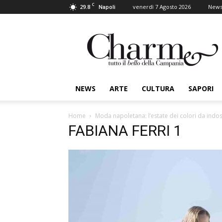
C
29.8
venerdì 7 Agosto 2026
New
Napoli
Charme
NEWS
ARTE
CULTURA
SAPORI
Home
Moda napoletana: l’estate dei colori da indo
FABIANA FERRI 1