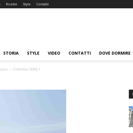
s
Ricette
Style
Contatti
STORIA
STYLE
VIDEO
CONTATTI
DOVE DORMIRE
ssare
FABIANA FERRI 1