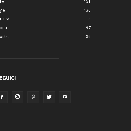
te
151
yle
130
ltura
118
oria
97
ostre
86
EGUICI