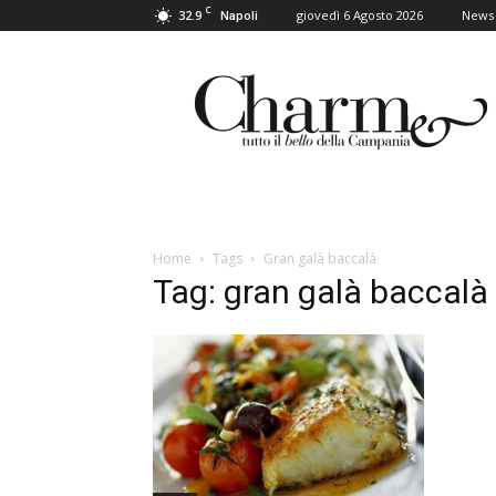
C
32.9
giovedì 6 Agosto 2026
News
Napoli
Charme
Home
Tags
Gran galà baccalà
Tag: gran galà baccalà