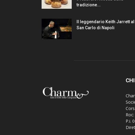
tradizione...
Il leggendario Keith Jarrett al
San Carlo di Napoli
CHI
Charm
Soci
Cors
Roc:
P.i.
Dire