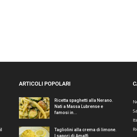
ARTICOLI POPOLARI
C
Ricetta spaghetti alla Nerano.
N
Nati a Massa Lubrense e
Sa
famosi in...
It
Ri
il
Tagliolini alla crema di limone.
I sapori di Amalfi