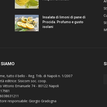
Ar
St
Cu
Insalata di limoni di pane di
Procida. Profumo e gusto
St
isolani
M
 SIAMO
S
e, tutto il bello - Reg. Trib. di Napoli n. 1/2007
età editrice: Sisicom soc. coop.
o Vittorio Emanuele 74 - 80122 Napoli
 17981
 06038631211
ttore responsabile: Giorgio Gradogna