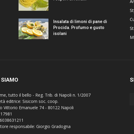
Ar
St
Cu
Insalata di limoni di pane di
Procida. Profumo e gusto
St
isolani
M
 SIAMO
S
e, tutto il bello - Reg. Trib. di Napoli n. 1/2007
età editrice: Sisicom soc. coop.
o Vittorio Emanuele 74 - 80122 Napoli
 17981
 06038631211
ttore responsabile: Giorgio Gradogna