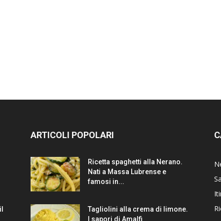
ARTICOLI POPOLARI
C
Ricetta spaghetti alla Nerano.
N
Nati a Massa Lubrense e
Sa
famosi in...
It
Ri
il
Tagliolini alla crema di limone.
I sapori di Amalfi