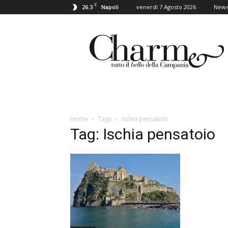
C
26.3
venerdì 7 Agosto 2026
New
Napoli
Charme
Home
Tags
Ischia pensatoio
Tag: Ischia pensatoio