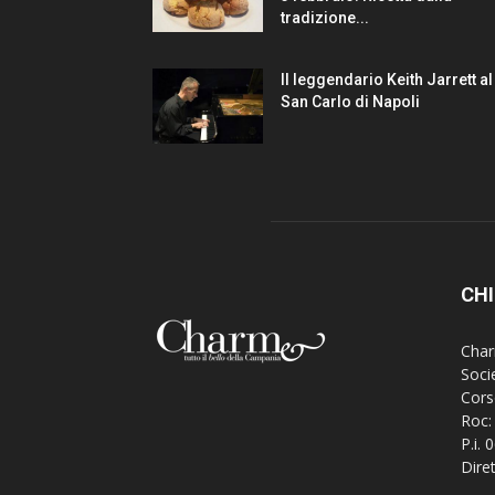
tradizione...
Il leggendario Keith Jarrett al
San Carlo di Napoli
CHI
Charm
Soci
Cors
Roc:
P.i.
Dire