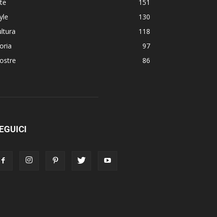
te
151
yle
130
ltura
118
oria
97
ostre
86
EGUICI