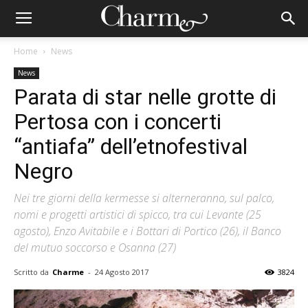
Home
News
News
Parata di star nelle grotte di
Pertosa con i concerti
“antiafa” dell’etnofestival
Negro
Nei tre giorni della kermesse si alterneranno, sul palco,
nomi e progetti artistici di spicco, tra cui Levante (25
agosto), Enzo Avitabile e i Bottari di Portico (26), il Banco
del mutuo soccorso e Osanna (27)
Scritto da
Charme
-
24 Agosto 2017
3824