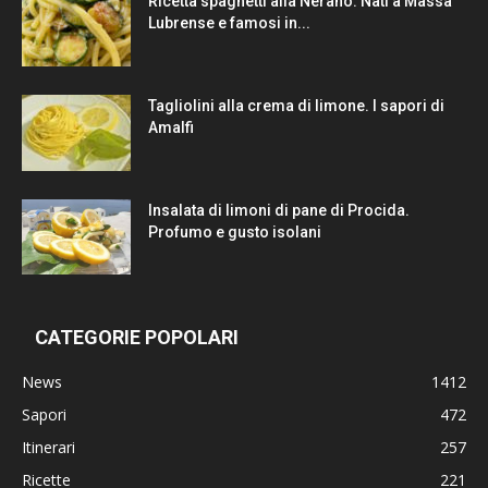
Ricetta spaghetti alla Nerano. Nati a Massa
Lubrense e famosi in...
Tagliolini alla crema di limone. I sapori di
Amalfi
Insalata di limoni di pane di Procida.
Profumo e gusto isolani
CATEGORIE POPOLARI
News
1412
Sapori
472
Itinerari
257
Ricette
221