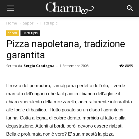
Home
Sapori
Piatti tipici
Sapori
Piatti tipici
Pizza napoletana, tradizione
garantita
Scritto da
Sergio Gradogna
-
1 Settembre 2008
8855
Il rosso del pomodoro, l’amalgama perfetto dell’olio, il verde
marcato dell’origano che fa il paio col bianco dell’aglio e il
chiaro succulento della mozzarella, accuratamente intervallata
alle foglie di basilico. Il tutto posato su un disco flagrante di
farina. Cotta a legna, di colore dorato, morbida al tatto e alla
degustazione. Attenti ai bordi, però: devono essere rialzati.
Bella e profumata non è vero? E’ sua maestà la pizza