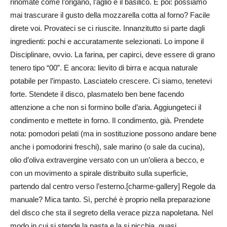
rinomate come l’origano, l’aglio e il basilico. E poi: possiamo
mai trascurare il gusto della mozzarella cotta al forno? Facile
direte voi. Provateci se ci riuscite. Innanzitutto si parte dagli
ingredienti: pochi e accuratamente selezionati. Lo impone il
Disciplinare, ovvio. La farina, per capirci, deve essere di grano
tenero tipo “00”. E ancora: lievito di birra e acqua naturale
potabile per l’impasto. Lasciatelo crescere. Ci siamo, tenetevi
forte. Stendete il disco, plasmatelo ben bene facendo
attenzione a che non si formino bolle d’aria. Aggiungeteci il
condimento e mettete in forno. Il condimento, già. Prendete
nota: pomodori pelati (ma in sostituzione possono andare bene
anche i pomodorini freschi), sale marino (o sale da cucina),
olio d’oliva extravergine versato con un un’oliera a becco, e
con un movimento a spirale distribuito sulla superficie,
partendo dal centro verso l’esterno.[charme-gallery] Regole da
manuale? Mica tanto. Sì, perché è proprio nella preparazione
del disco che sta il segreto della verace pizza napoletana. Nel
modo in cui si stende la pasta e la si picchia, quasi