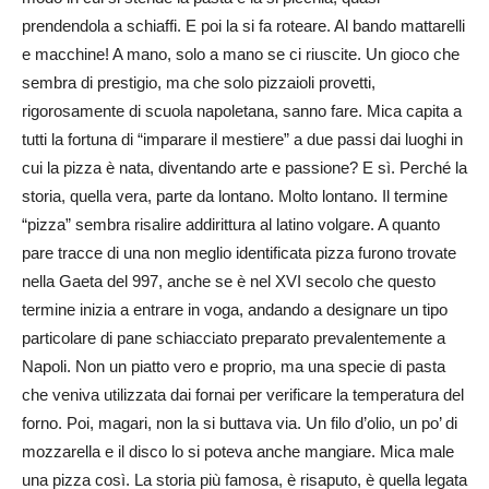
prendendola a schiaffi. E poi la si fa roteare. Al bando mattarelli
e macchine! A mano, solo a mano se ci riuscite. Un gioco che
sembra di prestigio, ma che solo pizzaioli provetti,
rigorosamente di scuola napoletana, sanno fare. Mica capita a
tutti la fortuna di “imparare il mestiere” a due passi dai luoghi in
cui la pizza è nata, diventando arte e passione? E sì. Perché la
storia, quella vera, parte da lontano. Molto lontano. Il termine
“pizza” sembra risalire addirittura al latino volgare. A quanto
pare tracce di una non meglio identificata pizza furono trovate
nella Gaeta del 997, anche se è nel XVI secolo che questo
termine inizia a entrare in voga, andando a designare un tipo
particolare di pane schiacciato preparato prevalentemente a
Napoli. Non un piatto vero e proprio, ma una specie di pasta
che veniva utilizzata dai fornai per verificare la temperatura del
forno. Poi, magari, non la si buttava via. Un filo d’olio, un po’ di
mozzarella e il disco lo si poteva anche mangiare. Mica male
una pizza così. La storia più famosa, è risaputo, è quella legata