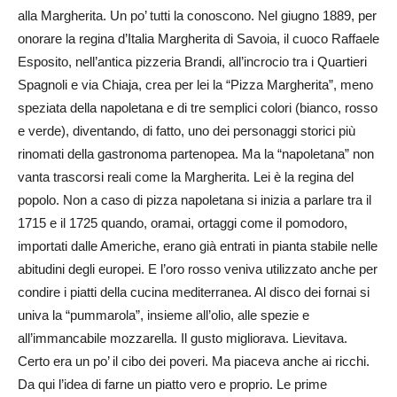
alla Margherita. Un po’ tutti la conoscono. Nel giugno 1889, per
onorare la regina d’Italia Margherita di Savoia, il cuoco Raffaele
Esposito, nell’antica pizzeria Brandi, all’incrocio tra i Quartieri
Spagnoli e via Chiaja, crea per lei la “Pizza Margherita”, meno
speziata della napoletana e di tre semplici colori (bianco, rosso
e verde), diventando, di fatto, uno dei personaggi storici più
rinomati della gastronoma partenopea. Ma la “napoletana” non
vanta trascorsi reali come la Margherita. Lei è la regina del
popolo. Non a caso di pizza napoletana si inizia a parlare tra il
1715 e il 1725 quando, oramai, ortaggi come il pomodoro,
importati dalle Americhe, erano già entrati in pianta stabile nelle
abitudini degli europei. E l’oro rosso veniva utilizzato anche per
condire i piatti della cucina mediterranea. Al disco dei fornai si
univa la “pummarola”, insieme all’olio, alle spezie e
all’immancabile mozzarella. Il gusto migliorava. Lievitava.
Certo era un po’ il cibo dei poveri. Ma piaceva anche ai ricchi.
Da qui l’idea di farne un piatto vero e proprio. Le prime