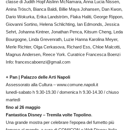
classe di Judith Hopf Aislinn McNamara, Anna Lucia Nissen,
Anina Trösch, Bianca Baldi, Billie Maya Johansen, Dan Kwon,
Da­rio Wokurka, Erika Landström, Flaka Haliti, George Rippon,
Giovanni Sortino, Helena Schlichting, Ian Edmonds, Jessica
Sehrt, Johanna Kintner, Jonathan Penca, Kitsum Cheng, Leda
Bourgogne, Linda Grevenrath, Luzie Hanna Karolina Meyer,
Merle Richter, Olga Cerkasova, Richard Ess, Ch­loe Malcotti,
Magnus Andersen, Reece York. Curatrice Francesca Boenzi
Info: francescaboenzi@gmail.com
+ Pan | Palazzo delle Arti Napoli
Assessorato alla Cultura – www.comune.napoli.it
lunedì-sabato h 9.30-19.30 / domenica h 9.30-14.30 / chiuso
martedì
fino al 26 maggio
Fantastica Disney – Tremila volte Topolino
.
Una grande mostra per celebrare l’epopea del fumet­to più
famoso al mondo, a cura di COMICON e Walt Disney Italia.