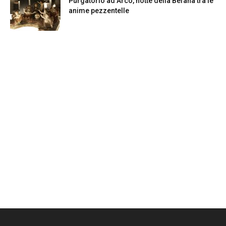
Purgatorio ad Arco, notte della Befana tra le
anime pezzentelle