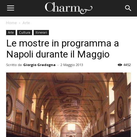
Home
Arte
Arte
Cultura
Itinerari
Le mostre in programma a
Napoli durante il Maggio
Scritto da
Giorgio Gradogna
-
2 Maggio 2013
4452