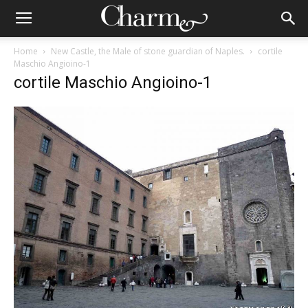
Home
New Castle, the Male of stone guardian of Naples.
cortile
Maschio Angioino-1
cortile Maschio Angioino-1