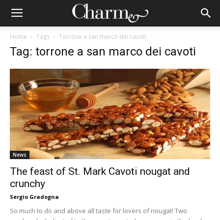
Home
Tags
Torrone a san marco dei cavoti
Tag: torrone a san marco dei cavoti
News
The feast of St. Mark Cavoti nougat and
crunchy
Sergio Gradogna
So much to do and above all taste for lovers of nougat! Two