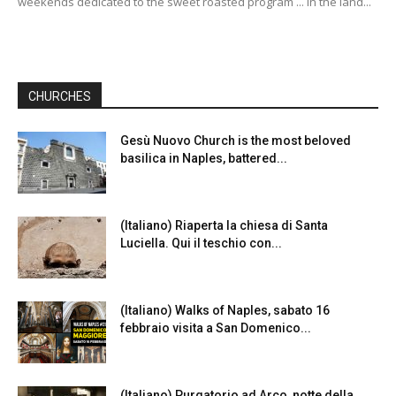
weekends dedicated to the sweet roasted program ... in the land...
CHURCHES
Gesù Nuovo Church is the most beloved
basilica in Naples, battered...
(Italiano) Riaperta la chiesa di Santa
Luciella. Qui il teschio con...
(Italiano) Walks of Naples, sabato 16
febbraio visita a San Domenico...
(Italiano) Purgatorio ad Arco, notte della