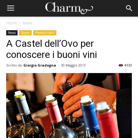
Home
News
News
Sapori
Prodotti tipici
A Castel dell’Ovo per
conoscere i buoni vini
Scritto da
Giorgio Gradogna
-
30 Maggio 2013
4133